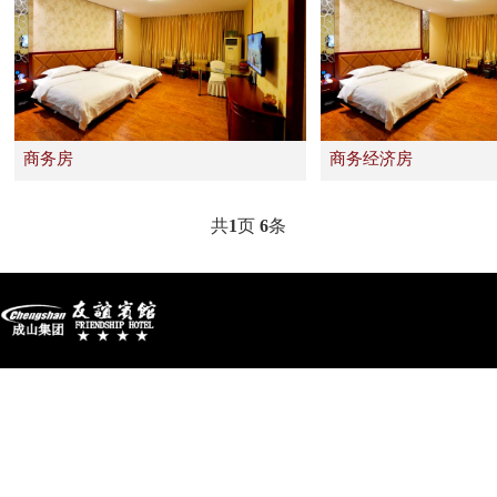
商务房
商务经济房
共
1
页
6
条